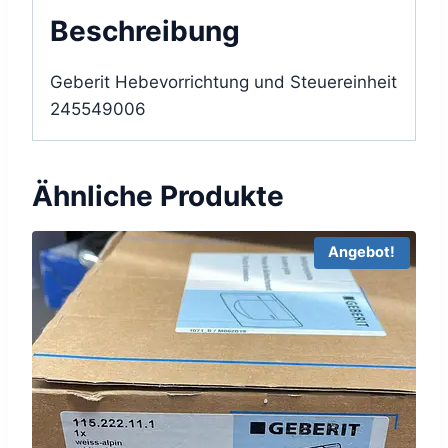
Taster
Beschreibung
Funk,
3-
Geberit Hebevorrichtung und Steuereinheit
4,1V,
245549006
für
Sigma
UP-
Ähnliche Produkte
SPK
12cm
Angebot!
Menge