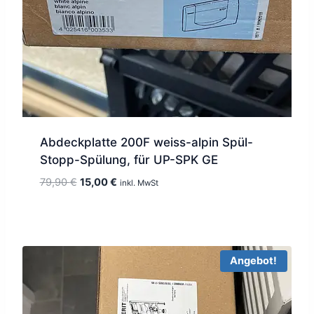
Abdeckplatte 200F weiss-alpin Spül-
Stopp-Spülung, für UP-SPK GE
Ursprünglicher
Aktueller
79,90
€
15,00
€
inkl. MwSt
Preis
Preis
war:
ist:
79,90 €
15,00 €.
Angebot!