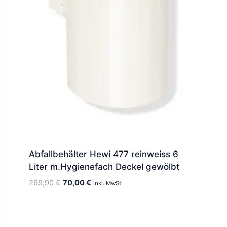
Abfallbehälter Hewi 477 reinweiss 6
Liter m.Hygienefach Deckel gewölbt
Ursprünglicher
Aktueller
269,90
€
70,00
€
inkl. MwSt
Preis
Preis
war:
ist:
269,90 €
70,00 €.