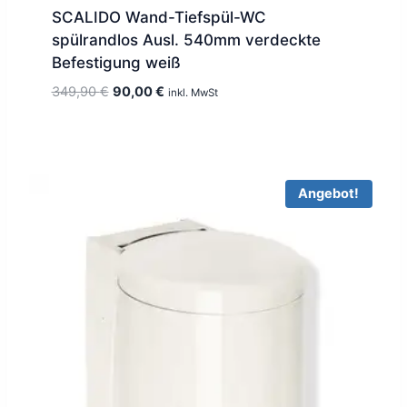
SCALIDO Wand-Tiefspül-WC
spülrandlos Ausl. 540mm verdeckte
Befestigung weiß
Ursprünglicher
Aktueller
349,90
€
90,00
€
inkl. MwSt
Preis
Preis
war:
ist:
349,90 €
90,00 €.
Angebot!