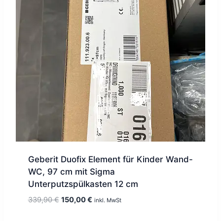
Geberit Duofix Element für Kinder Wand-
WC, 97 cm mit Sigma
Unterputzspülkasten 12 cm
Ursprünglicher
Aktueller
339,90
€
150,00
€
inkl. MwSt
Preis
Preis