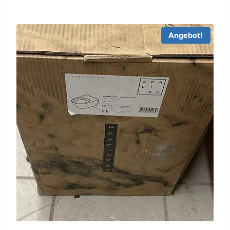
war:
ist:
339,90 €
150,00 €.
Angebot!