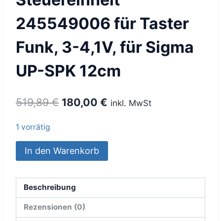
245549006 für Taster
Funk, 3-4,1V, für Sigma
UP-SPK 12cm
Ursprünglicher
Aktueller
519,89
€
180,00
€
inkl. MwSt
Preis
Preis
1 vorrätig
war:
ist:
Geberit
In den Warenkorb
519,89 €
180,00 €.
Hebevorrichtung
und
Steuereinheit
Beschreibung
245549006
Rezensionen (0)
für