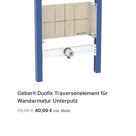
Geberit Duofix Traversenelement für
Wandarmatur Unterputz
Ursprünglicher
Aktueller
99,90
€
40,00
€
inkl. MwSt
Preis
Preis
war:
ist:
99,90 €
40,00 €.