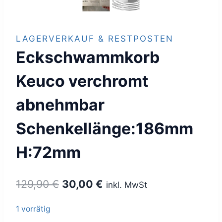
LAGERVERKAUF & RESTPOSTEN
Eckschwammkorb
Keuco verchromt
abnehmbar
Schenkellänge:186mm
H:72mm
Ursprünglicher
Aktueller
129,90
€
30,00
€
inkl. MwSt
Preis
Preis
1 vorrätig
war:
ist: