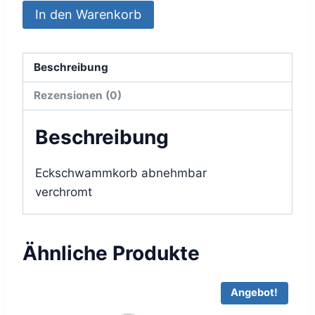
Eckschwammkorb
In den Warenkorb
129,90 €
30,00 €.
Keuco
verchromt
abnehmbar
Beschreibung
Schenkellänge:186mm
Rezensionen (0)
H:72mm
Menge
Beschreibung
Eckschwammkorb abnehmbar
verchromt
Ähnliche Produkte
Angebot!