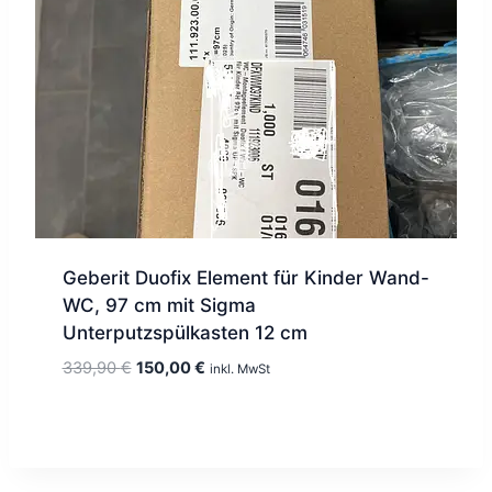
Geberit Duofix Element für Kinder Wand-
WC, 97 cm mit Sigma
Unterputzspülkasten 12 cm
Ursprünglicher
Aktueller
339,90
€
150,00
€
inkl. MwSt
Preis
Preis
war:
ist:
339,90 €
150,00 €.