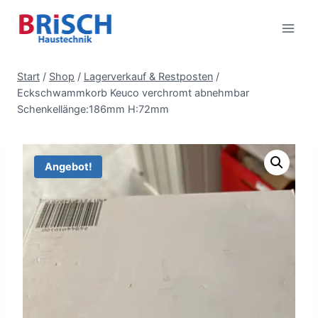
Zum
Inhalt
springen
Start
/
Shop
/
Lagerverkauf & Restposten
/
Eckschwammkorb Keuco verchromt abnehmbar
Schenkellänge:186mm H:72mm
Angebot!