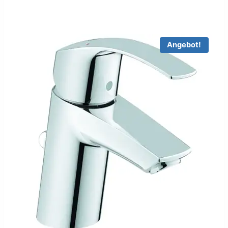
war:
ist:
29,90 €
10,00 €.
Angebot!