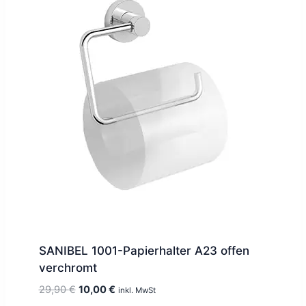
SANIBEL 1001-Papierhalter A23 offen
verchromt
Ursprünglicher
Aktueller
29,90
€
10,00
€
inkl. MwSt
Preis
Preis