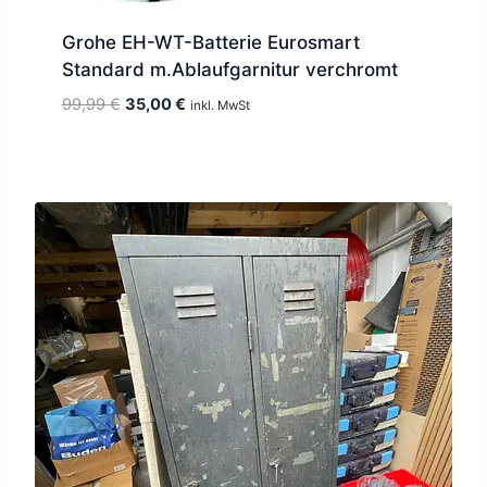
Grohe EH-WT-Batterie Eurosmart
Standard m.Ablaufgarnitur verchromt
Ursprünglicher
Aktueller
99,99
€
35,00
€
inkl. MwSt
Preis
Preis
war:
ist:
99,99 €
35,00 €.