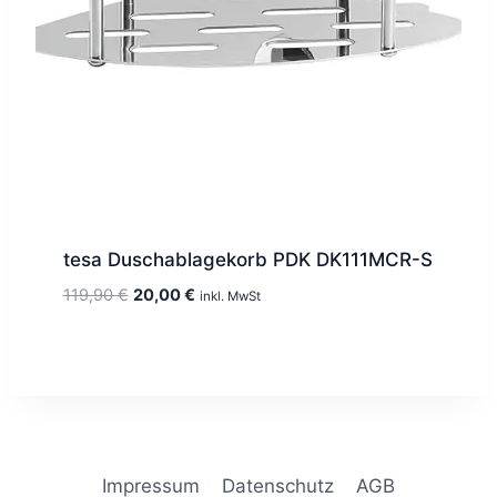
tesa Duschablagekorb PDK DK111MCR-S
Ursprünglicher
Aktueller
119,90
€
20,00
€
inkl. MwSt
Preis
Preis
war:
ist:
119,90 €
20,00 €.
Impressum
Datenschutz
AGB