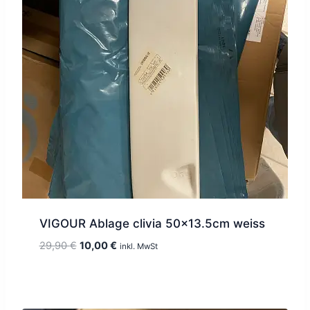
VIGOUR Ablage clivia 50×13.5cm weiss
Ursprünglicher
Aktueller
29,90
€
10,00
€
inkl. MwSt
Preis
Preis
war:
ist:
29,90 €
10,00 €.