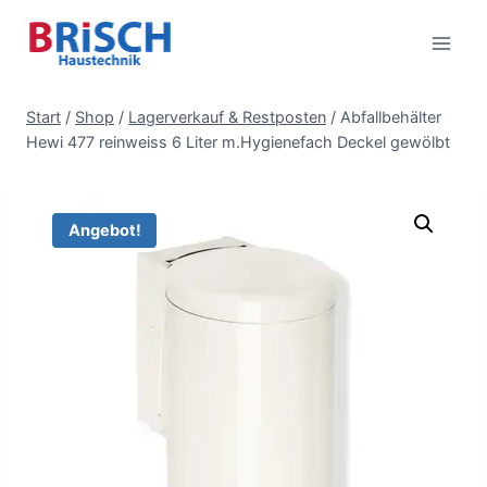
Zum
Inhalt
springen
Start
/
Shop
/
Lagerverkauf & Restposten
/
Abfallbehälter
Hewi 477 reinweiss 6 Liter m.Hygienefach Deckel gewölbt
Angebot!