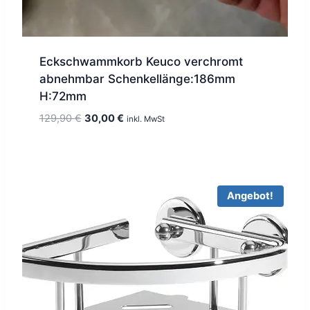
Eckschwammkorb Keuco verchromt
abnehmbar Schenkellänge:186mm
H:72mm
Ursprünglicher
Aktueller
129,90
€
30,00
€
inkl. MwSt
Preis
Preis
war:
ist:
129,90 €
30,00 €.
Angebot!