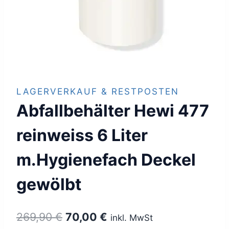
LAGERVERKAUF & RESTPOSTEN
Abfallbehälter Hewi 477
reinweiss 6 Liter
m.Hygienefach Deckel
gewölbt
Ursprünglicher
Aktueller
269,90
€
70,00
€
inkl. MwSt