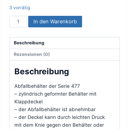
Preis
Preis
3 vorrätig
war:
ist:
Abfallbehälter
In den Warenkorb
269,90 €
70,00 €.
Hewi
477
reinweiss
Beschreibung
6
Rezensionen (0)
Liter
m.Hygienefach
Beschreibung
Deckel
gewölbt
Abfallbehälter der Serie 477
Menge
– zylindrisch geformter Behälter mit
Klappdeckel
– der Abfallbehälter ist abnehmbar
– der Deckel kann durch leichten Druck
mit dem Knie gegen den Behälter oder